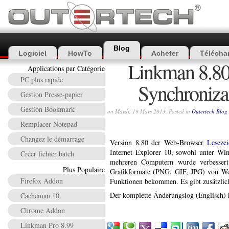
Blog
Logiciel
HowTo
Acheter
Télécha
Linkman 8.80
Applications par Catégorie
PC plus rapide
Synchronizat
Gestion Presse-papier
Gestion Bookmark
on Mardi, 19 Mars 2013. Posted in
Outertech Blog
Remplacer Notepad
Changez le démarrage
Version 8.80 der Web-Browser
Leseze
Internet Explorer 10, sowohl unter W
Créer fichier batch
mehreren Computern wurde verbessert.
Plus Populaire
Grafikformate (PNG, GIF, JPG) von Web-
Firefox Addon
Funktionen bekommen. Es gibt zusätzlich
Der komplette Änderungslog (Englisch)
Cacheman 10
Chrome Addon
Linkman Pro 8.99