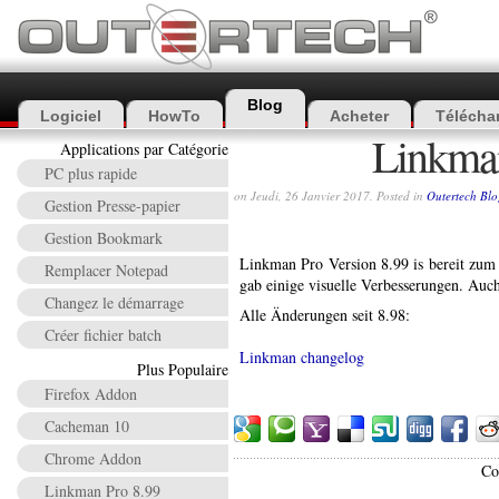
Blog
Logiciel
HowTo
Acheter
Télécha
Linkman
Applications par Catégorie
PC plus rapide
on Jeudi, 26 Janvier 2017. Posted in
Outertech Blo
Gestion Presse-papier
Gestion Bookmark
Linkman Pro Version 8.99 is bereit zu
Remplacer Notepad
gab einige visuelle Verbesserungen. Auch
Changez le démarrage
Alle Änderungen seit 8.98:
Créer fichier batch
Linkman changelog
Plus Populaire
Firefox Addon
Cacheman 10
Chrome Addon
Co
Linkman Pro 8.99