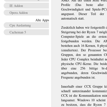
AMD. Auf der einen Seite wurd
Profile (Das beste aller
IE Addon
Geschwindigkeit und Spiele-P
Opera Addon
angepasst. Dieser Teil der 
automatisch statt.
Alte Apps
Cpu Auslastung
Zusätzlich haben wir festgestellt
Steigerung bei der Ryzen 7 mögl
Cacheman 5
Computer-Spiele an die erst
festgebunden werden. Die
bestehen auch 16 Kernen, 8 physi
(emulierten). Der Prozessor be
Gruppen, den so genannten 
Jeder CPU Complex beinhaltet 
physische CPU-Kerne. Die bei
über eine 256 bittige bi-di
angebunden, deren Geschwin
Frequenz angebunden ist.
Innerhalb einer CCX Gruppe k
schnell untereinander kommuniz
CCX ist die Kommunikation mind
langsamer. Windows 10 scheint 
zu besitzen, dass die Ryzen