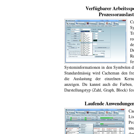
Verfügbarer Arbeitssp
Prozessorauslas
C
S
T
r
de
D
R
f
Systeminformationen in den Symbolen dar
Standardmässig wird Cacheman den frei
die Auslastung der einzelnen Kern
anzeigen. Du kannst auch die Farben, 
Darstellungstyp (Zahl, Graph, Block) fes
Laufende Anwendungen
Ca
Li
Pr
un
dar