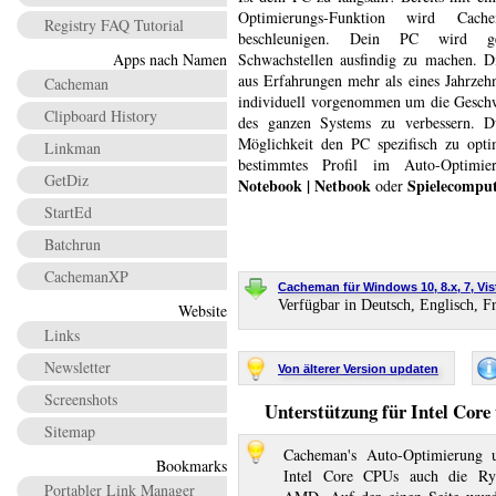
Optimierungs-Funktion wird Cac
Registry FAQ Tutorial
beschleunigen. Dein PC wird g
Apps nach Namen
Schwachstellen ausfindig zu machen. Di
aus Erfahrungen mehr als eines Jahrzeh
Cacheman
individuell vorgenommen um die Geschwi
Clipboard History
des ganzen Systems zu verbessern. 
Möglichkeit den PC spezifisch zu opti
Linkman
bestimmtes Profil im Auto-Optimier
GetDiz
Notebook | Netbook
Spielecompu
oder
StartEd
Batchrun
CachemanXP
Cacheman für Windows 10, 8.x, 7, Vist
Verfügbar in Deutsch, Englisch, F
Website
Links
Newsletter
Von älterer Version updaten
Screenshots
Unterstützung für Intel Co
Sitemap
Cacheman's Auto-Optimierung u
Bookmarks
Intel Core CPUs auch die Ry
Portabler Link Manager