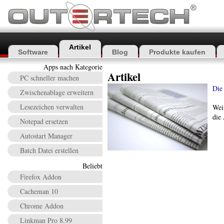
Artikel
Software
Blog
Produkte kaufen
Apps nach Kategorie
Artikel
PC schneller machen
Die
Zwischenablage erweitern
Lesezeichen verwalten
Wei
die 
Notepad ersetzen
Autostart Manager
Batch Datei erstellen
Beliebt
Firefox Addon
Cacheman 10
Chrome Addon
Linkman Pro 8.99