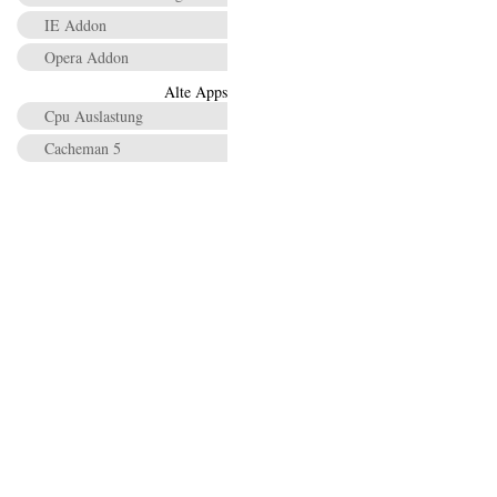
IE Addon
Opera Addon
Alte Apps
Cpu Auslastung
Cacheman 5