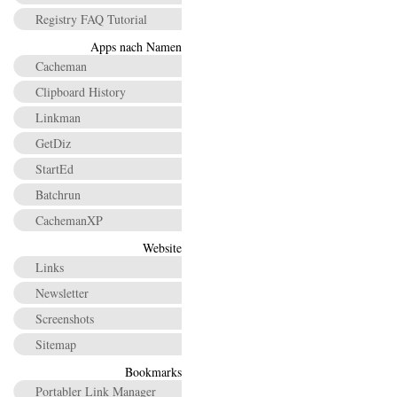
Registry FAQ Tutorial
Apps nach Namen
Cacheman
Clipboard History
Linkman
GetDiz
StartEd
Batchrun
CachemanXP
Website
Links
Newsletter
Screenshots
Sitemap
Bookmarks
Portabler Link Manager