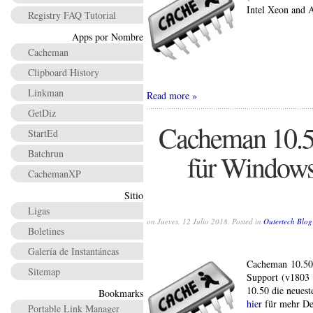
Intel Xeon and 
Registry FAQ Tutorial
Apps por Nombre
Cacheman
Clipboard History
Linkman
Read more
GetDiz
Cacheman 10.50
StartEd
Batchrun
für Windows
CachemanXP
Sitio
Ligas
on Jueves, 12 Julio 2018. Posted in
Outertech Blog
Boletines
Galería de Instantáneas
Cacheman 10.50
Sitemap
Support (v1803 B
10.50 die neues
Bookmarks
hier
für mehr Det
Portable Link Manager