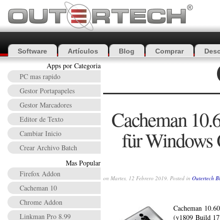
Software
Artículos
Blog
Comprar
Desc
Apps por Categoria
PC mas rapido
Gestor Portapapeles
Gestor Marcadores
Cacheman 10.60
Editor de Texto
für Windows 
Cambiar Inicio
Crear Archivo Batch
Mas Popular
Firefox Addon
on Martes, 12 Febrero 2019. Posted in
Outertech B
Cacheman 10
Chrome Addon
Cacheman 10.60 
Linkman Pro 8.99
(v1809 Build 17