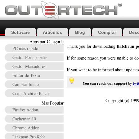
Software
Artículos
Blog
Comprar
Desc
Apps por Categoria
Batchrun p
Thank you for downloading
PC mas rapido
Gestor Portapapeles
If for some reason you were unable to do
Gestor Marcadores
If you want to be informed about update
Editor de Texto
You can reach our support by
twi
Cambiar Inicio
Crear Archivo Batch
Copyright (c) 1999
Mas Popular
Firefox Addon
Cacheman 10
Chrome Addon
Linkman Pro 8.99