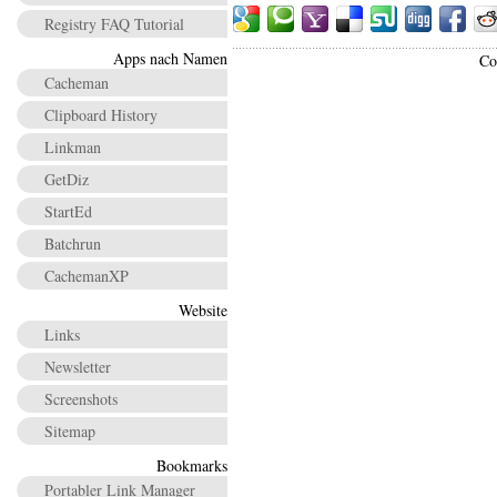
Registry FAQ Tutorial
Apps nach Namen
Co
Cacheman
Clipboard History
Linkman
GetDiz
StartEd
Batchrun
CachemanXP
Website
Links
Newsletter
Screenshots
Sitemap
Bookmarks
Portabler Link Manager