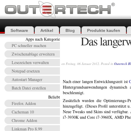
Software
Artikel
Blog
Produkte kaufen
Das langerw
Apps nach Kategorie
PC schneller machen
Zwischenablage erweitern
Lesezeichen verwalten
on Freitag, 06 Januar 2012. Posted in
Outertech B
Notepad ersetzen
Autostart Manager
Nach einer langen Entwicklungszeit ist
C
Hintergrundsanwendungen dynamisch a
Batch Datei erstellen
beschleunigt.
Beliebt
Zusätzlich wurden die Optimierungs-Pro
Firefox Addon
hinzugefügt. (Dieses Profil unterstütz
Neue Tweaks und Skins sind verfügbar. 
Cacheman 10
i7-3930K und Core i7-3960X, AMD Phen
Chrome Addon
Linkman Pro 8.99