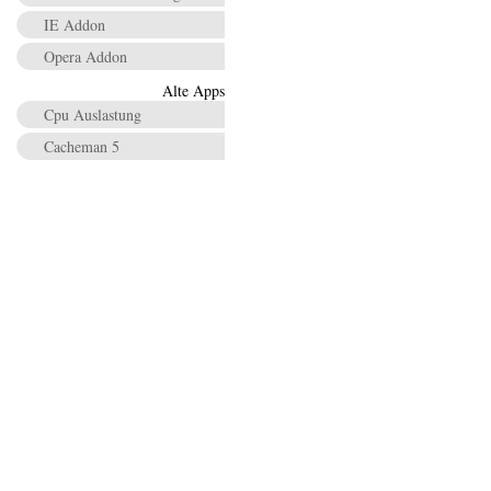
IE Addon
Opera Addon
Alte Apps
Cpu Auslastung
Cacheman 5