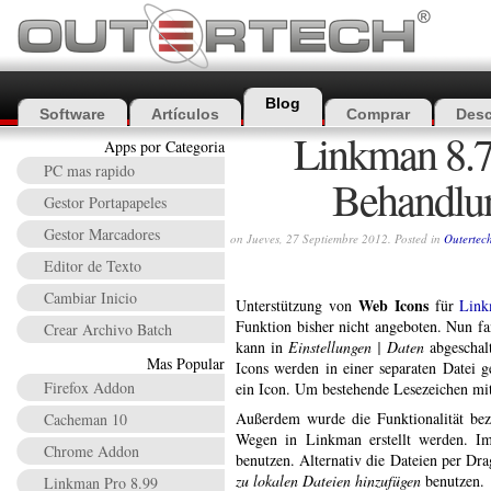
Blog
Software
Artículos
Comprar
Desc
Linkman 8.7
Apps por Categoria
PC mas rapido
Behandlun
Gestor Portapapeles
Gestor Marcadores
on Jueves, 27 Septiembre 2012. Posted in
Outertec
Editor de Texto
Cambiar Inicio
Web Icons
Unterstützung von
für
Link
Funktion bisher nicht angeboten. Nun f
Crear Archivo Batch
kann in
Einstellungen | Daten
abgeschal
Mas Popular
Icons werden in einer separaten Datei 
Firefox Addon
ein Icon. Um bestehende Lesezeichen mi
Außerdem wurde die Funktionalität bez
Cacheman 10
Wegen in Linkman erstellt werden. Im
Chrome Addon
benutzen. Alternativ die Dateien per D
zu lokalen Dateien hinzufügen
benutzen.
Linkman Pro 8.99