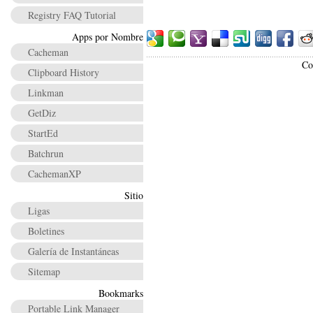
Registry FAQ Tutorial
Apps por Nombre
Cacheman
Co
Clipboard History
Linkman
GetDiz
StartEd
Batchrun
CachemanXP
Sitio
Ligas
Boletines
Galería de Instantáneas
Sitemap
Bookmarks
Portable Link Manager