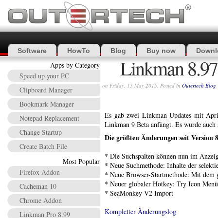
Software
HowTo
Blog
Buy now
Downl
Linkman 8.97 
Apps by Category
Speed up your PC
on Friday, 15 May 2015. Posted in
Outertech Blog
Clipboard Manager
Bookmark Manager
Es gab zwei Linkman Updates mit April 
Notepad Replacement
Linkman 9 Beta anfängt. Es wurde auch a
Change Startup
Die größten Änderungen seit Version 
Create Batch File
* Die Suchspalten können nun im Anzei
Most Popular
* Neue Suchmethode: Inhalte der selekti
Firefox Addon
* Neue Browser-Startmethode: Mit dem g
* Neuer globaler Hotkey: Try Icon Menü
Cacheman 10
* SeaMonkey V2 Import
Chrome Addon
Kompletter Änderungslog
Linkman Pro 8.99