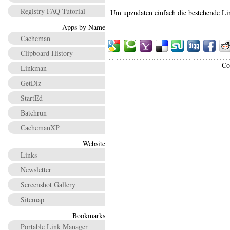
Registry FAQ Tutorial
Um upzudaten einfach die bestehende Lin
Apps by Name
Cacheman
Clipboard History
Co
Linkman
GetDiz
StartEd
Batchrun
CachemanXP
Website
Links
Newsletter
Screenshot Gallery
Sitemap
Bookmarks
Portable Link Manager