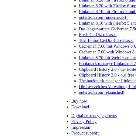
Linkman 8.20 mit Firefox 6 und
Linkman 8.20 with Firefox 6 sup
Linkman 8.10 mit Firefox 5 und
outertech.com runderneuert!
Linkman 8.10 with Firefox 5 an
Das langerwartete Cacheman 7.50
Fresh GetDiz released
Text Editor GetDiz 4.8 released
Cacheman 7.60 mit Windows 8 U
Cacheman 7.60 with Windows 8 
Linkman 8.70 mit Web Icons und
Bookmark manager Linkman 8.70 
Clipboard History 2.0 - der kost
Clipboard History 2.0 - our fre
The bookmark manager Linkman 8
Die Lesezeichen Verwaltung Link
outertech.com relaunched!
Buy now
Download
Digital currency payments
Privacy Policy
Impressum
Product support