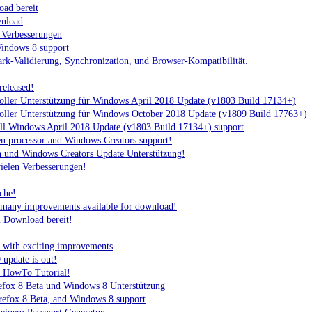
ad bereit
wnload
 Verbesserungen
indows 8 support
k-Validierung, Synchronization, und Browser-Kompatibilität.
released!
oller Unterstützung für Windows April 2018 Update (v1803 Build 17134+)
oller Unterstützung für Windows October 2018 Update (v1809 Build 17763+)
ull Windows April 2018 Update (v1803 Build 17134+) support
 processor and Windows Creators support!
und Windows Creators Update Unterstützung!
vielen Verbesserungen!
che!
 many improvements available for download!
m Download bereit!
 with exciting improvements
update is out!
 HowTo Tutorial!
refox 8 Beta und Windows 8 Unterstützung
refox 8 Beta, and Windows 8 support