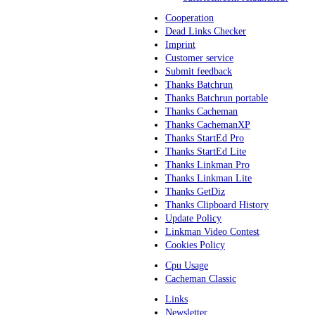
Cooperation
Dead Links Checker
Imprint
Customer service
Submit feedback
Thanks Batchrun
Thanks Batchrun portable
Thanks Cacheman
Thanks CachemanXP
Thanks StartEd Pro
Thanks StartEd Lite
Thanks Linkman Pro
Thanks Linkman Lite
Thanks GetDiz
Thanks Clipboard History
Update Policy
Linkman Video Contest
Cookies Policy
Cpu Usage
Cacheman Classic
Links
Newsletter