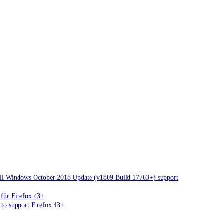
ull Windows October 2018 Update (v1809 Build 17763+) support
 für Firefox 43+
to support Firefox 43+