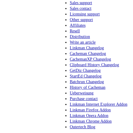
Sales support
Sales contact
Licensing support
Other support
Affiliates
Resell
Distribution
Write an article
Linkman Changelog
Cacheman Changelog
CachemanXP Changelog
Clipboard History Changelog
GetDiz Changelog
StartEd Changelog
Batchrun Changelog
History of Cacheman
Ueberweisung
Purchase contact
Linkman Internet Explorer Addon
Linkman Firefox Addon
Linkman Opera Addon
Linkman Chrome Addon
Outertech Blog