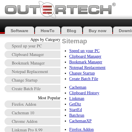
Software
HowTo
Blog
Buy now
Downl
Apps by Category
Sitemap
Speed up your PC
Speed up your PC
Clipboard Manager
Clipboard Manager
Bookmark Manager
Bookmark Manager
Notepad Replacement
Notepad Replacement
Change Startup
Create Batch File
Change Startup
Cacheman
Create Batch File
Clipboard History
Most Popular
Linkman
Firefox Addon
GetDiz
StartEd
Cacheman 10
Batchrun
Chrome Addon
CachemanXP
Linkman Pro 8.99
Firefox Addon