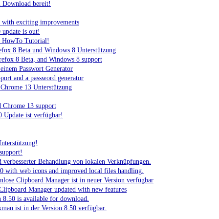
m Download bereit!
 with exciting improvements
update is out!
 HowTo Tutorial!
refox 8 Beta und Windows 8 Unterstützung
refox 8 Beta, and Windows 8 support
 einem Passwort Generator
port and a password generator
 Chrome 13 Unterstützung
d Chrome 13 support
 Update ist verfügbar!
nterstützung!
support!
 verbesserter Behandlung von lokalen Verknüpfungen.
with web icons and improved local files handling.
enlose Clipboard Manager ist in neuer Version verfügbar
e Clipboard Manager updated with new features
.50 is available for download.
man ist in der Version 8.50 verfügbar.