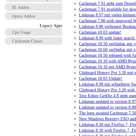
Cacheman 7.91 steht zum Downlo
IE Addon
Cacheman 7.91 available for do
Linkman 8.97 mit vielen kleinen
Opera Addon
Cacheman 7.80 with improved W
Legacy Apps
Linkman 8.80 verbessert Bookmar
Cpu Usage
Cacheman 10.03 update!
Linkman 8.99 with faster search 
Cacheman Classic
Cacheman 10.50 verfügbar mit v
Cacheman 10.60 verfügbar mit v
Cacheman 10.50 released with f
Cacheman 10.10 with AMD Ryzen
Cacheman 10.10 mit AMD Ryzen 
Clipboard History Pro 3.20 mit 
Cacheman 10.03 Update!
Linkman 8.99 mit schnellerer Su
Clipboard History Pro 3.20 with
Text Editor GetDiz 4.8 steht zu
Linkman updated to version 8.97
Linkman updated to version 8.80
The long awaited Cacheman 7.50 
New Windows Registry FAQ and
Linkman 8.30 mit Firefox 7, Fi
Linkman 8.30 with Firefox 7, Fi