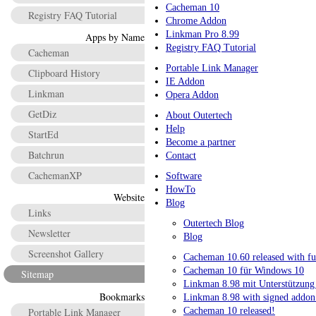
Cacheman 10
Registry FAQ Tutorial
Chrome Addon
Linkman Pro 8.99
Apps by Name
Registry FAQ Tutorial
Cacheman
Portable Link Manager
Clipboard History
IE Addon
Linkman
Opera Addon
GetDiz
About Outertech
Help
StartEd
Become a partner
Batchrun
Contact
CachemanXP
Software
HowTo
Website
Blog
Links
Outertech Blog
Newsletter
Blog
Screenshot Gallery
Cacheman 10.60 released with f
Cacheman 10 für Windows 10
Sitemap
Linkman 8.98 mit Unterstützung
Bookmarks
Linkman 8.98 with signed addon 
Portable Link Manager
Cacheman 10 released!