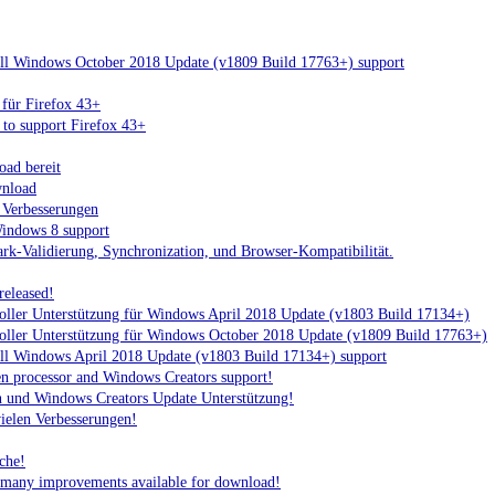
ull Windows October 2018 Update (v1809 Build 17763+) support
 für Firefox 43+
to support Firefox 43+
ad bereit
wnload
 Verbesserungen
indows 8 support
k-Validierung, Synchronization, und Browser-Kompatibilität.
released!
oller Unterstützung für Windows April 2018 Update (v1803 Build 17134+)
oller Unterstützung für Windows October 2018 Update (v1809 Build 17763+)
ull Windows April 2018 Update (v1803 Build 17134+) support
 processor and Windows Creators support!
und Windows Creators Update Unterstützung!
vielen Verbesserungen!
che!
 many improvements available for download!