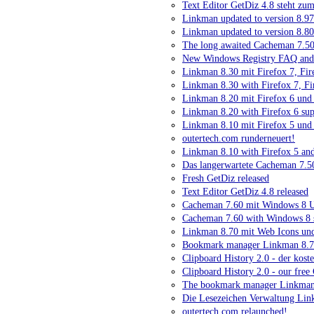
Text Editor GetDiz 4.8 steht zu
Linkman updated to version 8.97
Linkman updated to version 8.80
The long awaited Cacheman 7.50 
New Windows Registry FAQ and
Linkman 8.30 mit Firefox 7, Fi
Linkman 8.30 with Firefox 7, Fi
Linkman 8.20 mit Firefox 6 und
Linkman 8.20 with Firefox 6 sup
Linkman 8.10 mit Firefox 5 und
outertech.com runderneuert!
Linkman 8.10 with Firefox 5 an
Das langerwartete Cacheman 7.50
Fresh GetDiz released
Text Editor GetDiz 4.8 released
Cacheman 7.60 mit Windows 8 U
Cacheman 7.60 with Windows 8 
Linkman 8.70 mit Web Icons und
Bookmark manager Linkman 8.70 
Clipboard History 2.0 - der kost
Clipboard History 2.0 - our fre
The bookmark manager Linkman 8
Die Lesezeichen Verwaltung Link
outertech.com relaunched!