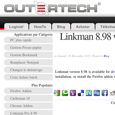
Logiciel
HowTo
Blog
Acheter
Télécha
Linkman 8.98 w
Applications par Catégorie
PC plus rapide
Gestion Presse-papier
Gestion Bookmark
on Samedi, 19 Décembre 2015. Posted in
Blog
Remplacer Notepad
Changez le démarrage
Linkman version 8.98 is available for
do
installation, or install the Firefox addon
Créer fichier batch
Plus Populaire
Firefox Addon
Cacheman 10
Co
Chrome Addon
Linkman Pro 8.99