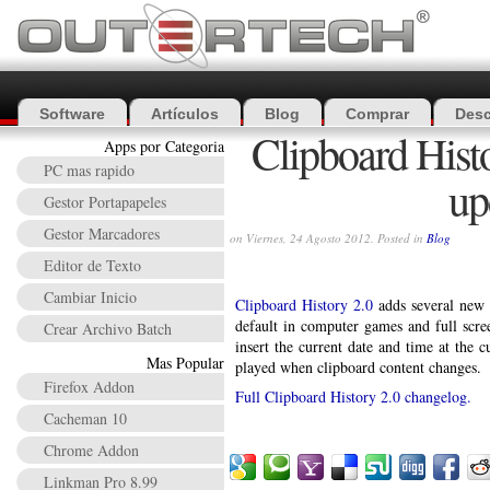
Software
Artículos
Blog
Comprar
Desc
Clipboard Hist
Apps por Categoria
PC mas rapido
up
Gestor Portapapeles
Gestor Marcadores
on Viernes, 24 Agosto 2012. Posted in
Blog
Editor de Texto
Cambiar Inicio
Clipboard History 2.0
adds several new 
default in computer games and full scree
Crear Archivo Batch
insert the current date and time at the 
Mas Popular
played when clipboard content changes.
Firefox Addon
Full Clipboard History 2.0 changelog.
Cacheman 10
Chrome Addon
Linkman Pro 8.99